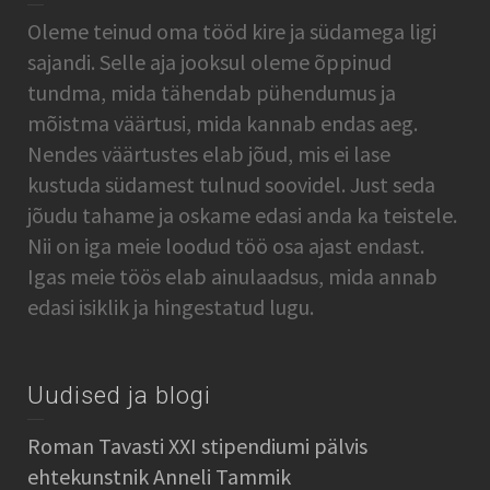
Oleme teinud oma tööd kire ja südamega ligi
sajandi. Selle aja jooksul oleme õppinud
tundma, mida tähendab pühendumus ja
mõistma väärtusi, mida kannab endas aeg.
Nendes väärtustes elab jõud, mis ei lase
kustuda südamest tulnud soovidel. Just seda
jõudu tahame ja oskame edasi anda ka teistele.
Nii on iga meie loodud töö osa ajast endast.
Igas meie töös elab ainulaadsus, mida annab
edasi isiklik ja hingestatud lugu.
Uudised ja blogi
Roman Tavasti XXI stipendiumi pälvis
ehtekunstnik Anneli Tammik