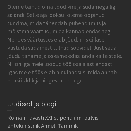
Oleme teinud oma tööd kire ja südamega ligi
sajandi. Selle aja jooksul oleme õppinud
tundma, mida tähendab pühendumus ja
mõistma väärtusi, mida kannab endas aeg.
Nendes väärtustes elab jõud, mis ei lase
kustuda südamest tulnud soovidel. Just seda
jõudu tahame ja oskame edasi anda ka teistele.
Nii on iga meie loodud töö osa ajast endast.
Igas meie töös elab ainulaadsus, mida annab
edasi isiklik ja hingestatud lugu.
Uudised ja blogi
Roman Tavasti XXI stipendiumi pälvis
ehtekunstnik Anneli Tammik