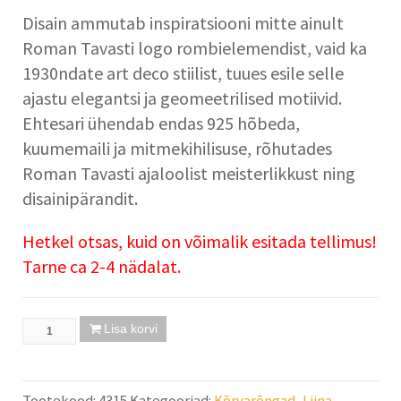
Disain ammutab inspiratsiooni mitte ainult
Roman Tavasti logo rombielemendist, vaid ka
1930ndate art deco stiilist, tuues esile selle
ajastu elegantsi ja geomeetrilised motiivid.
Ehtesari ühendab endas 925 hõbeda,
kuumemaili ja mitmekihilisuse, rõhutades
Roman Tavasti ajaloolist meisterlikkust ning
disainipärandit.
Hetkel otsas, kuid on võimalik esitada tellimus!
Tarne ca 2-4 nädalat.
Lisa korvi
Tootekood:
4315
Kategooriad:
Kõrvarõngad
,
Liina