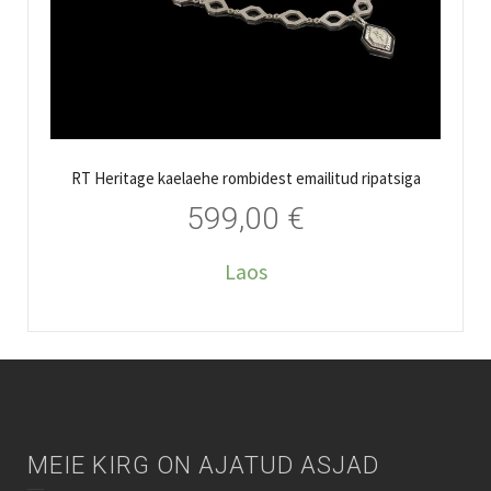
RT Heritage kaelaehe rombidest emailitud ripatsiga
599,00
€
Laos
MEIE KIRG ON AJATUD ASJAD