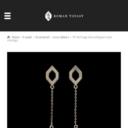
Home
E-pood
Disainerid
Liina Lõõbas
RT Heritage kõrvarõngad kahe
rombiga