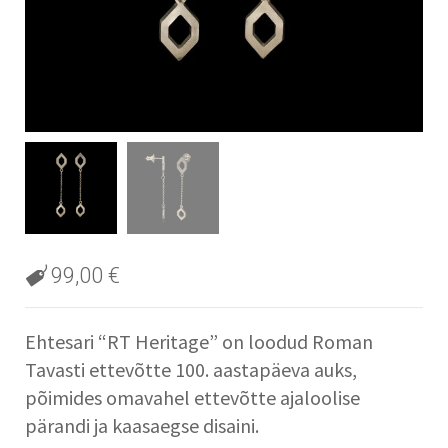
99,00
€
Ehtesari “RT Heritage” on loodud Roman
Tavasti ettevõtte 100. aastapäeva auks,
põimides omavahel ettevõtte ajaloolise
pärandi ja kaasaegse disaini.