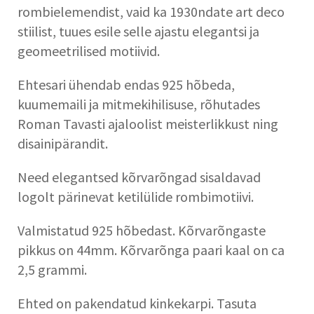
rombielemendist, vaid ka 1930ndate art deco
stiilist, tuues esile selle ajastu elegantsi ja
geomeetrilised motiivid.
Ehtesari ühendab endas 925 hõbeda,
kuumemaili ja mitmekihilisuse, rõhutades
Roman Tavasti ajaloolist meisterlikkust ning
disainipärandit.
Need elegantsed kõrvarõngad sisaldavad
logolt pärinevat ketilülide rombimotiivi.
Valmistatud 925 hõbedast. Kõrvarõngaste
pikkus on 44mm. Kõrvarõnga paari kaal on ca
2,5 grammi.
Ehted on pakendatud kinkekarpi. Tasuta